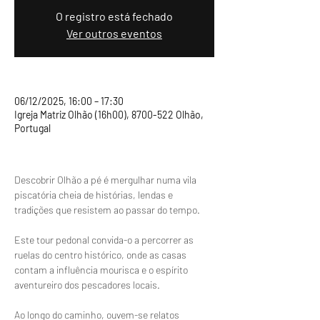
O registro está fechado
Ver outros eventos
06/12/2025, 16:00 – 17:30
Igreja Matriz Olhão (16h00), 8700-522 Olhão,
Portugal
Descobrir Olhão a pé é mergulhar numa vila 
piscatória cheia de histórias, lendas e 
tradições que resistem ao passar do tempo.
Este tour pedonal convida-o a percorrer as 
ruelas do centro histórico, onde as casas 
contam a influência mourisca e o espírito 
aventureiro dos pescadores locais.
Ao longo do caminho, ouvem-se relatos 