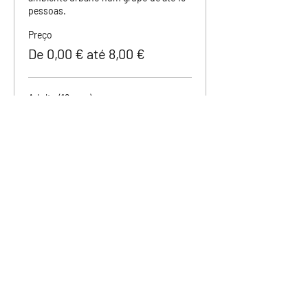
pessoas.
Preço
De 0,00 € até 8,00 €
Adulto (18 ou +)
8,00 €
Adolescente (12 a 18)
4,00 €
Criança (0 a 11)
0,00 €