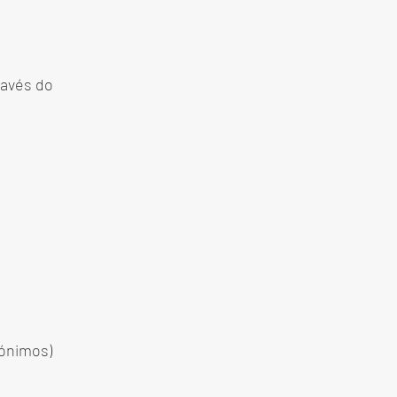
ravés do
nónimos)