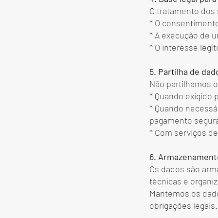
O tratamento dos
* O consentimento
* A execução de u
* O interesse legí
5. Partilha de da
Não partilhamos o
* Quando exigido p
* Quando necessár
pagamento segura
* Com serviços de
6. Armazenament
Os dados são arm
técnicas e organi
Mantemos os dado
obrigações legais.