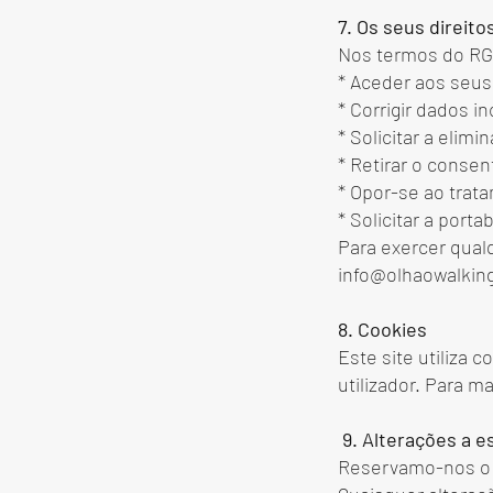
7. Os seus direito
Nos termos do RGP
* Aceder aos seu
* Corrigir dados i
* Solicitar a elim
* Retirar o cons
* Opor-se ao trat
* Solicitar a port
Para exercer qual
info@olhaowalkin
8. Cookies
Este site utiliza 
utilizador. Para m
9. Alterações a es
Reservamo-nos o d