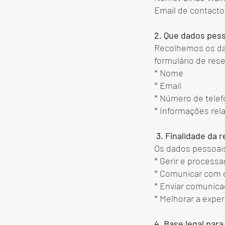
Email de contact
2. Que dados pes
Recolhemos os da
formulário de res
* Nome
* Email
* Número de tele
* Informações rel
3. Finalidade da 
Os dados pessoais
* Gerir e processa
* Comunicar com o
* Enviar comunica
* Melhorar a exper
4. Base legal par