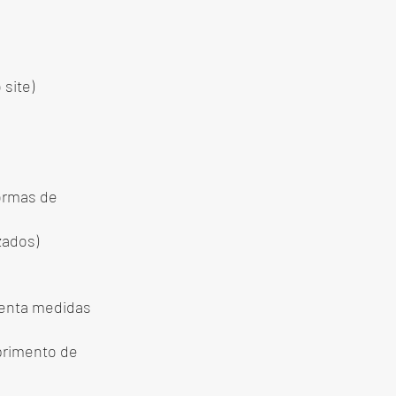
 site)
formas de
zados)
menta medidas
primento de