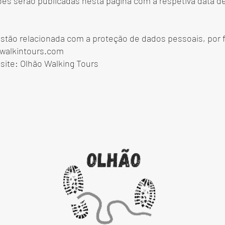
ões serão publicadas nesta página com a respetiva data de
stão relacionada com a proteção de dados pessoais, por f
walkintours.com
site: Olhão Walking Tours