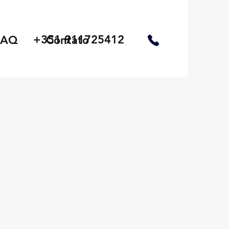
+351 911725412
FAQ
Contato