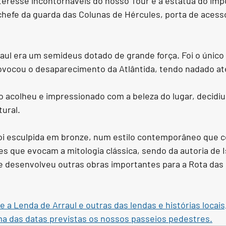
eresse incontornáveis do nosso Tour é a estátua do imp
chefe da guarda das Colunas de Hércules, porta de acess
 
raul era um semideus dotado de grande força. Foi o único
ovocou o desaparecimento da Atlântida, tendo nadado até
o acolheu e impressionado com a beleza do lugar, decidiu
tural.
foi esculpida em bronze, num estilo contemporâneo que c
s que evocam a mitologia clássica, sendo da autoria de 
e desenvolveu outras obras importantes para a Rota das
 a Lenda de Arraul e outras das lendas e histórias locais
ma das datas previstas os nossos passeios pedestres.