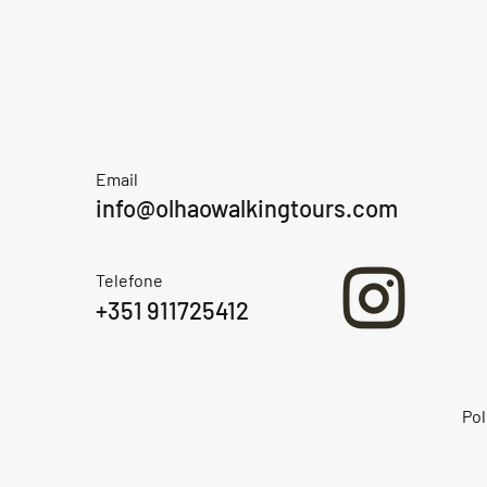
Email
info@olhaowalkingtours.com
A estátua da Princesa Floripes
Telefone
+351 911725412
Pol