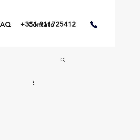
+351 911725412
FAQ
Contato