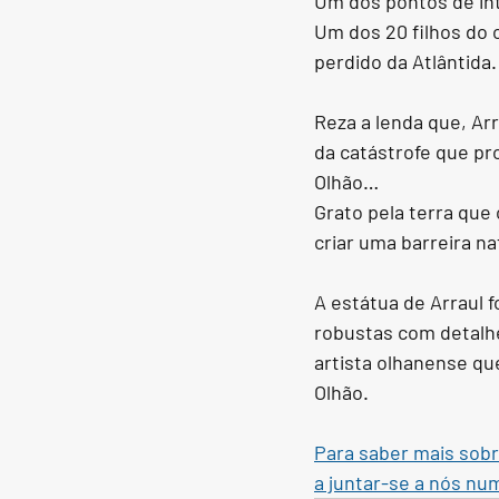
Um dos pontos de int
Um dos 20 filhos do 
perdido da Atlântida.
Reza a lenda que, Ar
da catástrofe que pr
Olhão…
Grato pela terra que 
criar uma barreira na
A estátua de Arraul 
robustas com detalhe
artista olhanense qu
Olhão.
Para saber mais sobre
a juntar-se a nós nu