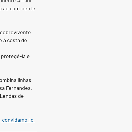
onente Arraul.
o ao continente 
 sobrevivente 
 à costa de 
 protegê-la e 
ombina linhas 
Isa Fernandes
, 
 Lendas de 
, convidamo-lo 