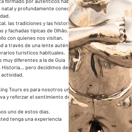
tá formado por auténticos habitantes
d natal y profundamente conectados
udad.
, las tradiciones y las historias
s y fachadas típicas de Olhão, y las
lo con quienes nos visitan.
d a través de una lente auténtica y
rarios turísticos habituales.
s muy diferentes a la de Guía
en Historia… pero decidimos dedicar
 actividad.
ing Tours es para nosotros una forma
va y reforzar el sentimiento de
s uno de estos días.
sted tenga una experiencia