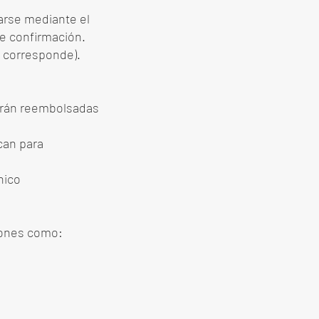
zarse mediante el
de confirmación.
si corresponde).
serán reembolsadas
can para
nico
iones como: